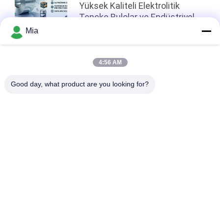
Yüksek Kaliteli Elektrolitik
Teneke Rulolar ve Endüstriyel
Etkileri
Mia
Sayfanın Üstü
4:56 AM
Good day, what product are you looking for?
Popüler Kategoriler
Tüm
Elektrolitik Kalay 
Teneke Levhalar
Plakası
Teneke Kapak
Teneke Bobin
SPTE Teneke
Kalaysız Çelik