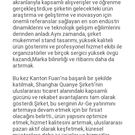
akranlarıyla kapsamlı alışverişler ve öğrenme
SITE
gerçekleştirdi,ve şirketin gelecekteki ürün
HARITASI
araştırma ve geliştirme ve inovasyon için
önemli referanslar sağlayan en son endüstri
dinamiklerini ve teknolojik gelişim eğilimlerini
GIZLILIK
derinden anladı.Aynı zamanda, şirket
mükemmel stand tasarımı, yüksek kaliteli
POLITIKASI
ürün gösterimi ve profesyonel hizmet ekibi ile
organizatörler ve birçok sergici yüksek övgü
kazandı,Marka bilinirliği ve itibarını daha da
artırmak.
Bu kez Kanton Fuarı'na başarılı bir şekilde
katılmak, Shanghai Quanye Şirketi'nin
uluslararası ticaret alanındaki kapsamlı
gücünü ve rekabet avantajlarını tam olarak
gösterdi.Şirket, bu serginin Ar-Ge yatırımını
artırmaya devam etmek için bir fırsat
olacağını belirtti., ürün yapısını optimize
etmek, hizmet kalitesini artırmak, uluslararası
pazarı aktif olarak keşfetmek, küresel