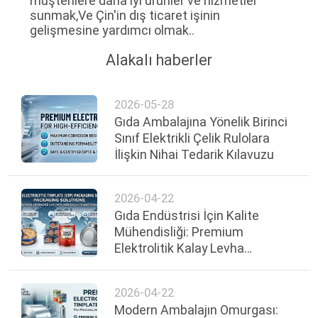
müşterilere daha iyi ürünler ve hizmetler
sunmak,Ve Çin'in dış ticaret işinin
gelişmesine yardımcı olmak..
Alakalı haberler
2026-05-28
Gıda Ambalajına Yönelik Birinci
Sınıf Elektrikli Çelik Rulolara
İlişkin Nihai Tedarik Kılavuzu
2026-04-22
Gıda Endüstrisi İçin Kalite
Mühendisliği: Premium
Elektrolitik Kalay Levha
Ambalajın Nihai Rehberi
2026-04-22
Modern Ambalajın Omurgası: