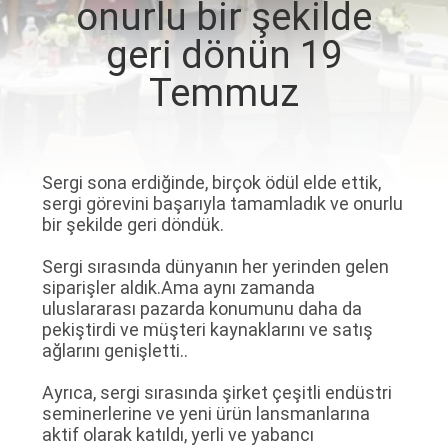
KALITE
onurlu bir şekilde
KONTROL
geri dönün 19
Temmuz
BIZE
ULAŞIN
Sergi sona erdiğinde, birçok ödül elde ettik,
HABERLER
sergi görevini başarıyla tamamladık ve onurlu
bir şekilde geri döndük.
VAKALAR
Sergi sırasında dünyanın her yerinden gelen
siparişler aldık.Ama aynı zamanda
uluslararası pazarda konumunu daha da
BIR
pekiştirdi ve müşteri kaynaklarını ve satış
ağlarını genişletti..
TEKLIF
Ayrıca, sergi sırasında şirket çeşitli endüstri
ISTEĞI
seminerlerine ve yeni ürün lansmanlarına
aktif olarak katıldı, yerli ve yabancı